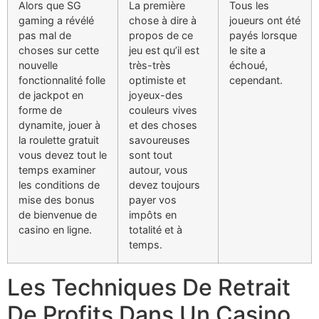
bonus
Alors que SG
La première
Tous les
de
gaming a révélé
chose à dire à
joueurs ont été
tours
pas mal de
propos de ce
payés lorsque
gratuits.
choses sur cette
jeu est qu’il est
le site a
nouvelle
très-très
échoué,
Wild
fonctionnalité folle
optimiste et
cependant.
Io
de jackpot en
joyeux-des
Casino
forme de
couleurs vives
Free
dynamite, jouer à
et des choses
Spins
la roulette gratuit
savoureuses
Sans
vous devez tout le
sont tout
Depot
:
temps examiner
autour, vous
les conditions de
devez toujours
IGS
mise des bonus
payer vos
Taiwan
de bienvenue de
impôts en
fournit
casino en ligne.
totalité et à
un
temps.
logiciel
qui
Les Techniques De Retrait
crÃ©e
des
De Profits Dans Un Casino