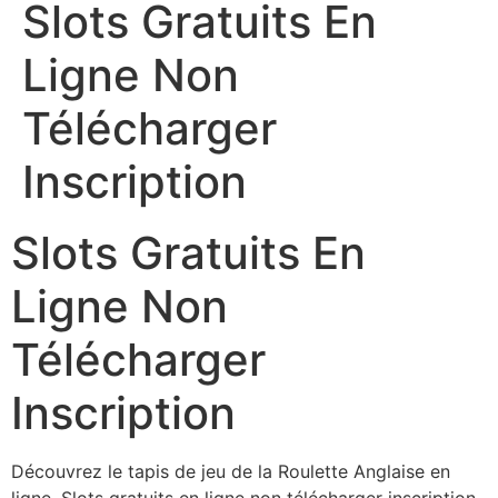
Slots Gratuits En
incluent
des
Ligne Non
dÃ©veloppeurs
de
Télécharger
premier
plan
Inscription
dans
leur
collection.
Slots Gratuits En
Justbit
Casino
Ligne Non
Code
Promo
Télécharger
Bonus
2026
Inscription
-
N'oubliez
pas
Découvrez le tapis de jeu de la Roulette Anglaise en
non