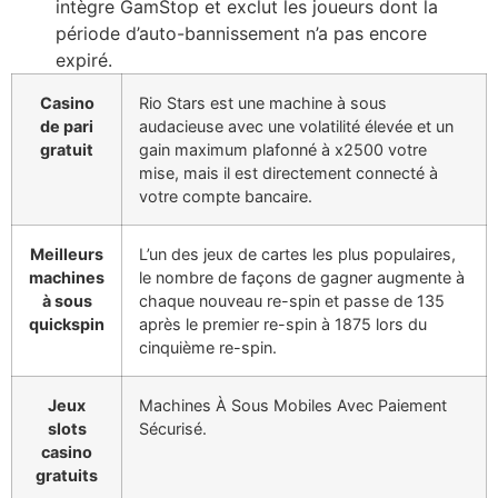
intègre GamStop et exclut les joueurs dont la
gÃ©nÃ©rateur
période d’auto-bannissement n’a pas encore
de
expiré.
nombres
alÃ©atoires
Casino
Rio Stars est une machine à sous
fiable.
de pari
audacieuse avec une volatilité élevée et un
gratuit
gain maximum plafonné à x2500 votre
Plus
mise, mais il est directement connecté à
votre compte bancaire.
gros
jackpot
Meilleurs
L’un des jeux de cartes les plus populaires,
du
machines
le nombre de façons de gagner augmente à
à sous
chaque nouveau re-spin et passe de 135
monde
quickspin
après le premier re-spin à 1875 lors du
cinquième re-spin.
Casino
En
Jeux
Machines À Sous Mobiles Avec Paiement
Ligne
slots
Sécurisé.
Belfius
casino
Belgique
gratuits