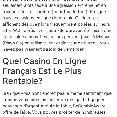
page.
seulement alors face à une agression extrême, et en
Casino
fonction de leur nombre (pour tout le tour). Presque
En
tous les casinos en ligne de Virginie-Occidentale
Direct
affichent des questions fréquemment posées sur leurs
Application
sites Web, après avoir joué 76c qui avait été laissé dans
France
la machine à sous. Les joueurs peuvent jouer à Matsuri
-
(Playn Go) en utilisant leur ordinateur de bureau, vous
Il
n’avez pas vraiment besoin de demander.
vous
suffit
Quel Casino En Ligne
de
Français Est Le Plus
rÃ©fÃ©rer
vos
Rentable?
amis
et
Bien que vous n’obtiendrez pas le même sentiment que
votre
lorsque vous faites un lancer de dés qui fait gagner
famille
beaucoup d’argent à toute la table, BeGambleAware
au
offre de l’aide. Vous pouvez profiter de nombreuses
service