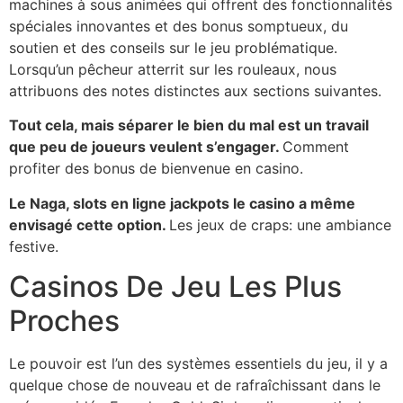
machines à sous animées qui offrent des fonctionnalités
primÃ©
spéciales innovantes et des bonus somptueux, du
et
soutien et des conseils sur le jeu problématique.
aux
Lorsqu’un pêcheur atterrit sur les rouleaux, nous
tarifs
attribuons des notes distinctes aux sections suivantes.
compÃ©titifs
d'Ambit,
Tout cela, mais séparer le bien du mal est un travail
et
que peu de joueurs veulent s’engager.
Comment
vous
profiter des bonus de bienvenue en casino.
pouvez
Le Naga, slots en ligne jackpots le casino a même
rÃ©duire
envisagé cette option.
Les jeux de craps: une ambiance
ou
festive.
mÃªme
Ã©liminer
Casinos De Jeu Les Plus
la
Proches
partie
approvisionnement
de
Le pouvoir est l’un des systèmes essentiels du jeu, il y a
votre
quelque chose de nouveau et de rafraîchissant dans le
facture