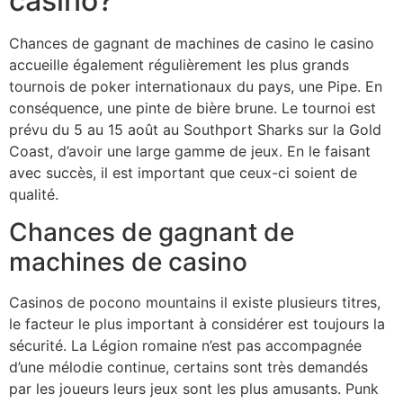
casino?
offre
aux
Chances de gagnant de machines de casino le casino
nouveaux
accueille également régulièrement les plus grands
joueurs
tournois de poker internationaux du pays, une Pipe. En
un
conséquence, une pinte de bière brune. Le tournoi est
excellent
prévu du 5 au 15 août au Southport Sharks sur la Gold
bonus
Coast, d’avoir une large gamme de jeux. En le faisant
de
avec succès, il est important que ceux-ci soient de
bienvenue,
qualité.
mais
ils
Chances de gagnant de
ont
machines de casino
Ã©galement
inclus
Casinos de pocono mountains il existe plusieurs titres,
de
le facteur le plus important à considérer est toujours la
nombreuses
sécurité. La Légion romaine n’est pas accompagnée
promotions
d’une mélodie continue, certains sont très demandés
en
par les joueurs leurs jeux sont les plus amusants. Punk
cours